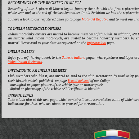
RECORDINGS OF THE REGISTRO DI MARCA
Recording of our Registro di Marca begun January the 4th, with the first registration
whole year and, at the end of the last September Imola Exebition we had the registratio
To have a look to our registered bikes go to page
Moto del Registro
and to meet our Ind
TO INDIAN MOTORCYCLE OWNERS
Indian motorbike owners are invited to become members of this Club. In addition, AS
an historic valid Indian motorcycle, are invited to become honorary members, by enr
Informazioni
marca”. Please send us your data as requested on the
page.
INDIAN GALLERY
Enjoy yourself having a look to the
Galleria indiana
pages, where pictures and logos are 
Video Indian & cinema
.
.
INVITATION TO RSI INDIAN MEMBERS
Club members, who like it, are invited to send to the Club secretariat, by mail or by 
Veicoli dei soci
their historic vehicle published on page
of our Galley:
-
one digital or paper picture of the vehicle (car or motorcycle);
-
digital or photocopy of the vehicle ASI Certificato di identità.
USEFUL LINKS
Take a look also at this new page, which contains links to several sites, some of which are
indications for those who are about to proceed for a restoration.