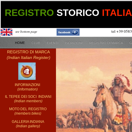
REGISTRO
STORICO
ITALI
tel +39 0583 56
see bottom page
HOME
CLUB
EVENTI
ISCRIZIONI
REGISTRO DI MARCA
G
REGISTRO DI MARCA
(Indian Italian Register)
INFORMAZIONI
(information)
IL TEPEE DEI SOCI INDIANI
(Indian members)
MOTO DEL REGISTRO
(members bikes)
GALLERIA INDIANA
(Indian gallery)