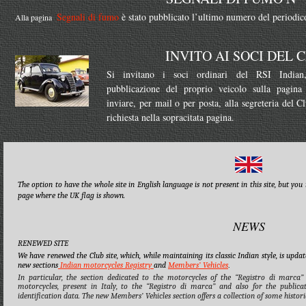
Segnali di fumo
è stato pubblicato l’ultimo numero del periodico
Alla pagina
INVITO AI SOCI DEL 
Si invitano i soci ordinari del RSI Indian
pubblicazione del proprio veicolo sulla pagin
inviare, per mail o per posta, alla segreteria del 
richiesta nella sopracitata pagina.
The option to have the whole site in English language is not present in this site, but yo
page where the UK flag is shown.
NEWS
RENEWED SITE
We have renewed the Club site, which, while maintaining its classic Indian style, is upda
new sections
Indian motorcycles Registry
and
Members’ Vehicles
.
In particular, the section dedicated to the motorcycles of the “Registro di marca” 
motorcycles, present in Italy, to the “Registro di marca” and also for the publicat
identification data. The new Members’ Vehicles section offers a collection of some histo